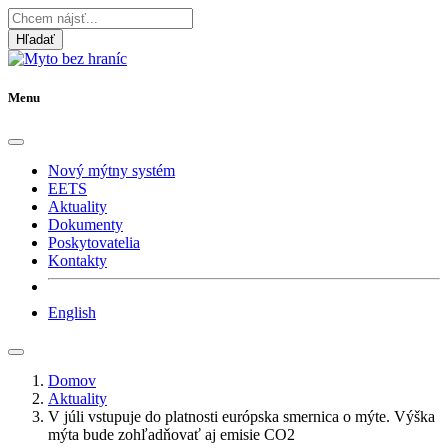
Hľadať
Menu
Nový mýtny systém
EETS
Aktuality
Dokumenty
Poskytovatelia
Kontakty
English
Domov
Aktuality
V júli vstupuje do platnosti európska smernica o mýte. Výška
mýta bude zohľadňovať aj emisie CO2