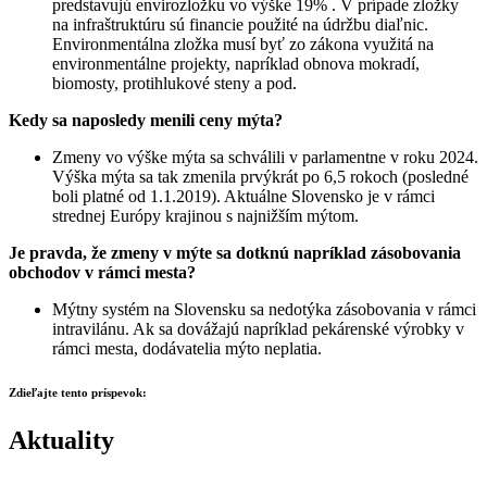
predstavujú envirozložku vo výške 19% . V prípade zložky
na infraštruktúru sú financie použité na údržbu diaľnic.
Environmentálna zložka musí byť zo zákona využitá na
environmentálne projekty, napríklad obnova mokradí,
biomosty, protihlukové steny a pod.
Kedy sa naposledy menili ceny mýta?
Zmeny vo výške mýta sa schválili v parlamentne v roku 2024.
Výška mýta sa tak zmenila prvýkrát po 6,5 rokoch (posledné
boli platné od 1.1.2019). Aktuálne Slovensko je v rámci
strednej Európy krajinou s najnižším mýtom.
Je pravda, že zmeny v mýte sa dotknú napríklad zásobovania
obchodov v rámci mesta?
Mýtny systém na Slovensku sa nedotýka zásobovania v rámci
intravilánu. Ak sa dovážajú napríklad pekárenské výrobky v
rámci mesta, dodávatelia mýto neplatia.
Zdieľajte tento príspevok:
Aktuality