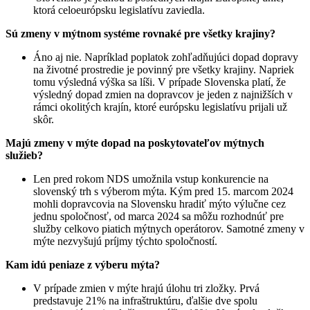
ktorá celoeurópsku legislatívu zaviedla.
Sú zmeny v mýtnom systéme rovnaké pre všetky krajiny?
Áno aj nie. Napríklad poplatok zohľadňujúci dopad dopravy
na životné prostredie je povinný pre všetky krajiny. Napriek
tomu výsledná výška sa líši. V prípade Slovenska platí, že
výsledný dopad zmien na dopravcov je jeden z najnižších v
rámci okolitých krajín, ktoré európsku legislatívu prijali už
skôr.
Majú zmeny v mýte dopad na poskytovateľov mýtnych
služieb?
Len pred rokom NDS umožnila vstup konkurencie na
slovenský trh s výberom mýta. Kým pred 15. marcom 2024
mohli dopravcovia na Slovensku hradiť mýto výlučne cez
jednu spoločnosť, od marca 2024 sa môžu rozhodnúť pre
služby celkovo piatich mýtnych operátorov. Samotné zmeny v
mýte nezvyšujú príjmy týchto spoločností.
Kam idú peniaze z výberu mýta?
V prípade zmien v mýte hrajú úlohu tri zložky. Prvá
predstavuje 21% na infraštruktúru, ďalšie dve spolu