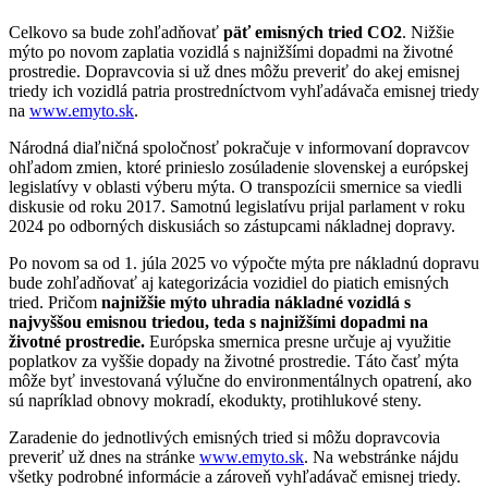
Celkovo sa bude zohľadňovať
päť emisných tried CO2
. Nižšie
mýto po novom zaplatia vozidlá s najnižšími dopadmi na životné
prostredie. Dopravcovia si už dnes môžu preveriť do akej emisnej
triedy ich vozidlá patria prostredníctvom vyhľadávača emisnej triedy
na
www.emyto.sk
.
Národná diaľničná spoločnosť pokračuje v informovaní dopravcov
ohľadom zmien, ktoré prinieslo zosúladenie slovenskej a európskej
legislatívy v oblasti výberu mýta. O transpozícii smernice sa viedli
diskusie od roku 2017. Samotnú legislatívu prijal parlament v roku
2024 po odborných diskusiách so zástupcami nákladnej dopravy.
Po novom sa od 1. júla 2025 vo výpočte mýta pre nákladnú dopravu
bude zohľadňovať aj kategorizácia vozidiel do piatich emisných
tried. Pričom
najnižšie mýto uhradia nákladné vozidlá s
najvyššou emisnou triedou, teda s najnižšími dopadmi na
životné prostredie.
Európska smernica presne určuje aj využitie
poplatkov za vyššie dopady na životné prostredie. Táto časť mýta
môže byť investovaná výlučne do environmentálnych opatrení, ako
sú napríklad obnovy mokradí, ekodukty, protihlukové steny.
Zaradenie do jednotlivých emisných tried si môžu dopravcovia
preveriť už dnes na stránke
www.emyto.sk
. Na webstránke nájdu
všetky podrobné informácie a zároveň vyhľadávač emisnej triedy.