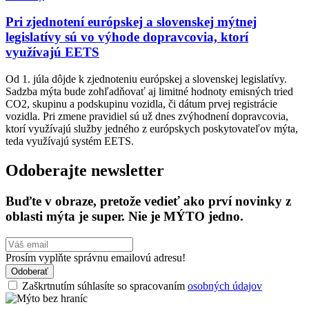
Pri zjednotení európskej a slovenskej mýtnej
legislatívy sú vo výhode dopravcovia, ktorí
využívajú EETS
Od 1. júla dôjde k zjednoteniu európskej a slovenskej legislatívy.
Sadzba mýta bude zohľadňovať aj limitné hodnoty emisných tried
CO2, skupinu a podskupinu vozidla, či dátum prvej registrácie
vozidla. Pri zmene pravidiel sú už dnes zvýhodnení dopravcovia,
ktorí využívajú služby jedného z európskych poskytovateľov mýta,
teda využívajú systém EETS.
Odoberajte newsletter
Buďte v obraze, pretože vedieť ako prví novinky z
oblasti mýta je super. Nie je MÝTO jedno.
Prosím vyplňte správnu emailovú adresu!
Odoberať
Zaškrtnutím súhlasíte so spracovaním
osobných údajov