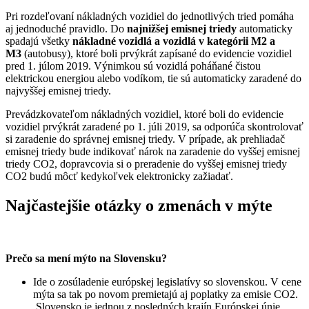
Pri rozdeľovaní nákladných vozidiel do jednotlivých tried pomáha
aj jednoduché pravidlo. Do
najnižšej emisnej triedy
automaticky
spadajú všetky
nákladné vozidlá a vozidlá v kategórii M2 a
M3
(autobusy), ktoré boli prvýkrát zapísané do evidencie vozidiel
pred 1. júlom 2019. Výnimkou sú vozidlá poháňané čistou
elektrickou energiou alebo vodíkom, tie sú automaticky zaradené do
najvyššej emisnej triedy.
Prevádzkovateľom nákladných vozidiel, ktoré boli do evidencie
vozidiel prvýkrát zaradené po 1. júli 2019, sa odporúča skontrolovať
si zaradenie do správnej emisnej triedy. V prípade, ak prehliadač
emisnej triedy bude indikovať nárok na zaradenie do vyššej emisnej
triedy CO2, dopravcovia si o preradenie do vyššej emisnej triedy
CO2 budú môcť kedykoľvek elektronicky zažiadať.
Najčastejšie otázky o zmenách v mýte
Prečo sa mení mýto na Slovensku?
Ide o zosúladenie európskej legislatívy so slovenskou. V cene
mýta sa tak po novom premietajú aj poplatky za emisie CO2.
Slovensko je jednou z posledných krajín Európskej únie,