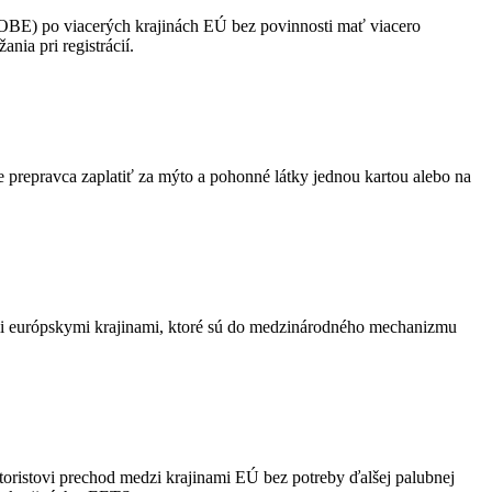
(OBE) po viacerých krajinách EÚ bez povinnosti mať viacero
ia pri registrácií.
prepravca zaplatiť za mýto a pohonné látky jednou kartou alebo na
mi európskymi krajinami, ktoré sú do medzinárodného mechanizmu
istovi prechod medzi krajinami EÚ bez potreby ďalšej palubnej