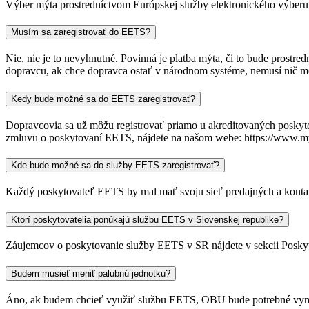
Výber mýta prostredníctvom Európskej služby elektronického výberu
Musím sa zaregistrovať do EETS?
Nie, nie je to nevyhnutné. Povinná je platba mýta, či to bude prost
dopravcu, ak chce dopravca ostať v národnom systéme, nemusí nič m
Kedy bude možné sa do EETS zaregistrovať?
Dopravcovia sa už môžu registrovať priamo u akreditovaných poskyt
zmluvu o poskytovaní EETS, nájdete na našom webe: https://www.myt
Kde bude možné sa do služby EETS zaregistrovať?
Každý poskytovateľ EETS by mal mať svoju sieť predajných a kontak
Ktorí poskytovatelia ponúkajú službu EETS v Slovenskej republike?
Záujemcov o poskytovanie služby EETS v SR nájdete v sekcii Poskyt
Budem musieť meniť palubnú jednotku?
Áno, ak budem chcieť využiť službu EETS, OBU bude potrebné vym