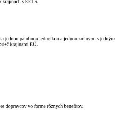
h krajinách s EETS.
ýta jednou palubnou jednotkou a jednou zmluvou s jedným
rieč krajinami EÚ.
pre dopravcov vo forme rôznych benefitov.