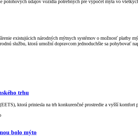
e polohových údajov vozidla potrebných pre výpočet mýta vo všetkýc
šírenie existujúcich národných mýtnych systémov o možnosť platby m
rodnú službu, ktorá umožní dopravcom jednoduchšie sa pohybovať nap
nského trhu
EETS), ktorá priniesla na trh konkurenčné prostredie a vyšší komfort 
témou bolo mýto