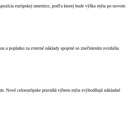
spozícia európskej smernice, podľa ktorej bude výška mýta po novom
ou a poplatku za externé náklady spojené so znečistením ovzdušia
ette. Nové celoeurópske pravidlá výberu mýta zvýhodňujú nákladné