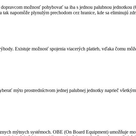
náša dopravcom možnosť pohybovať sa iba s jednou palubnou jednotkou 
a tak napomôže plynulým prechodom cez hranice, kde sa eliminujú zdržan
ýhody. Existuje možnosť spojenia viacerých platieb, vďaka čomu môže 
berať mýto prostredníctvom jednej palubnej jednotky naprieč všetký
rôznych mýtnych systémoch. OBE (On Board Equipment) umožňuje motor