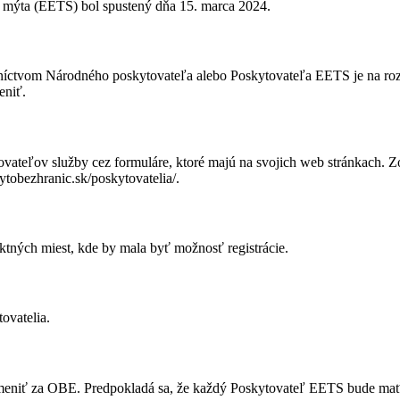
 mýta (EETS) bol spustený dňa 15. marca 2024.
redníctvom Národného poskytovateľa alebo Poskytovateľa EETS je na ro
eniť.
ovateľov služby cez formuláre, ktoré majú na svojich web stránkach. 
obezhranic.sk/poskytovatelia/.
tných miest, kde by mala byť možnosť registrácie.
ovatelia.
eniť za OBE. Predpokladá sa, že každý Poskytovateľ EETS bude ma