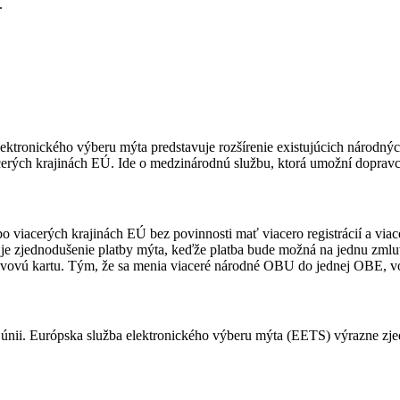
.
lektronického výberu mýta predstavuje rozšírenie existujúcich národ
rých krajinách EÚ. Ide o medzinárodnú službu, ktorá umožní doprav
viacerých krajinách EÚ bez povinnosti mať viacero registrácií a v
dou je zjednodušenie platby mýta, keďže platba bude možná na jednu zm
ivovú kartu. Tým, že sa menia viaceré národné OBU do jednej OBE, v
j únii. Európska služba elektronického výberu mýta (EETS) výrazne zj