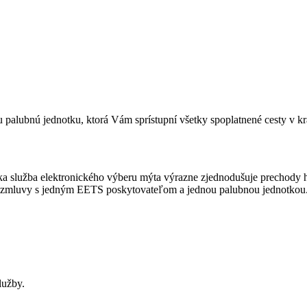
palubnú jednotku, ktorá Vám sprístupní všetky spoplatnené cesty v kr
ka služba elektronického výberu mýta výrazne zjednodušuje prechody
zmluvy s jedným EETS poskytovateľom a jednou palubnou jednotkou. Vš
lužby.