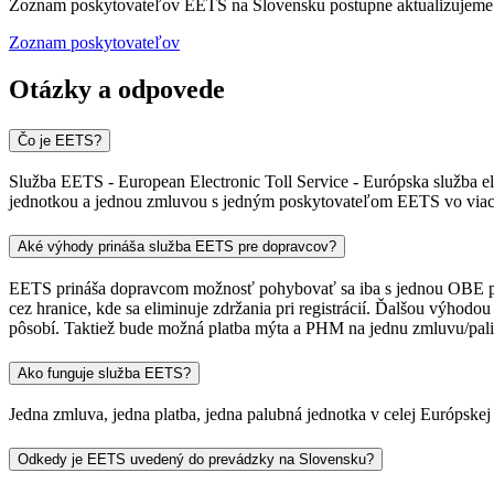
Zoznam poskytovateľov EETS na Slovensku postupne aktualizujeme
Zoznam poskytovateľov
Otázky a odpovede
Čo je EETS?
Služba EETS - European Electronic Toll Service - Európska služba e
jednotkou a jednou zmluvou s jedným poskytovateľom EETS vo viace
Aké výhody prináša služba EETS pre dopravcov?
EETS prináša dopravcom možnosť pohybovať sa iba s jednou OBE po 
cez hranice, kde sa eliminuje zdržania pri registrácií. Ďalšou výho
pôsobí. Taktiež bude možná platba mýta a PHM na jednu zmluvu/pal
Ako funguje služba EETS?
Jedna zmluva, jedna platba, jedna palubná jednotka v celej Európske
Odkedy je EETS uvedený do prevádzky na Slovensku?