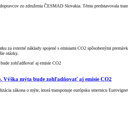
autodopravcov zo združenia ČESMAD Slovakia. Tému predstavovala tran
platku za externé náklady spojené s emisiami CO2 spôsobenými premávk
ie otázky.
ýte. Výška mýta bude zohľadňovať aj emisie CO2
elizácia zákona o mýte, ktorá transponuje európsku smernicu Eurovign