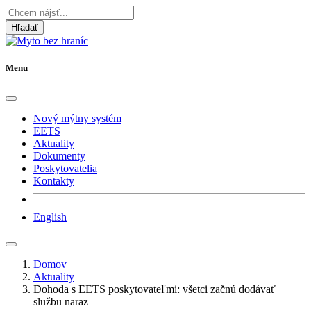
Hľadať
Menu
Nový mýtny systém
EETS
Aktuality
Dokumenty
Poskytovatelia
Kontakty
English
Domov
Aktuality
Dohoda s EETS poskytovateľmi: všetci začnú dodávať
službu naraz