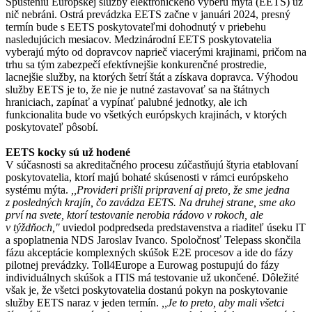
Spusteniu Európskej služby elektronického výberu mýta (EETS) už
nič nebráni. Ostrá prevádzka EETS začne v januári 2024, presný
termín bude s EETS poskytovateľmi dohodnutý v priebehu
nasledujúcich mesiacov. Medzinárodní EETS poskytovatelia
vyberajú mýto od dopravcov naprieč viacerými krajinami, pričom na
trhu sa tým zabezpečí efektívnejšie konkurenčné prostredie,
lacnejšie služby, na ktorých šetrí štát a získava dopravca. Výhodou
služby EETS je to, že nie je nutné zastavovať sa na štátnych
hraniciach, zapínať a vypínať palubné jednotky, ale ich
funkcionalita bude vo všetkých európskych krajinách, v ktorých
poskytovateľ pôsobí.
EETS kocky sú už hodené
V súčasnosti sa akreditačného procesu zúčastňujú štyria etablovaní
poskytovatelia, ktorí majú bohaté skúsenosti v rámci európskeho
systému mýta.
,,Provideri prišli pripravení aj preto, že sme jedna
z posledných krajín, čo zavádza EETS. Na druhej strane, sme ako
prví na svete, ktorí testovanie nerobia rádovo v rokoch, ale
v týždňoch,"
uviedol podpredseda predstavenstva a riaditeľ úseku IT
a spoplatnenia NDS Jaroslav Ivanco. Spoločnosť Telepass skončila
fázu akceptácie komplexných skúšok E2E procesov a ide do fázy
pilotnej prevádzky. Toll4Europe a Eurowag postupujú do fázy
individuálnych skúšok a ITIS má testovanie už ukončené. Dôležité
však je, že všetci poskytovatelia dostanú pokyn na poskytovanie
služby EETS naraz v jeden termín.
,,
Je to preto, aby mali všetci