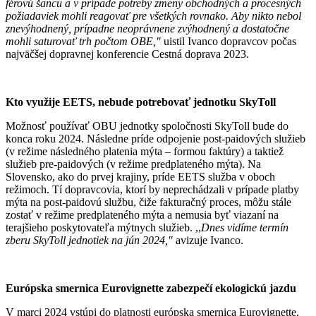
férovú šancu a v prípade potreby zmeny obchodných a procesných
požiadaviek mohli reagovať pre všetkých rovnako. Aby nikto nebol
znevýhodnený, prípadne neoprávnene zvýhodnený a dostatočne
mohli saturovať trh počtom OBE,"
uistil Ivanco dopravcov počas
najväčšej dopravnej konferencie Cestná doprava 2023.
Kto využije EETS, nebude potrebovať jednotku SkyToll
Možnosť používať OBU jednotky spoločnosti SkyToll bude do
konca roku 2024. Následne príde odpojenie post-paidových služieb
(v režime následného platenia mýta – formou faktúry) a taktiež
služieb pre-paidových (v režime predplateného mýta). Na
Slovensko, ako do prvej krajiny, príde EETS služba v oboch
režimoch. Tí dopravcovia, ktorí by neprechádzali v prípade platby
mýta na post-paidovú službu, čiže fakturačný proces, môžu stále
zostať v režime predplateného mýta a nemusia byť viazaní na
terajšieho poskytovateľa mýtnych služieb. ,,
Dnes vidíme termín
zberu SkyToll jednotiek na jún 2024,"
avizuje Ivanco.
Európska smernica Eurovignette
zabezpečí ekologickú jazdu
V marci 2024 vstúpi do platnosti európska smernica Eurovignette.