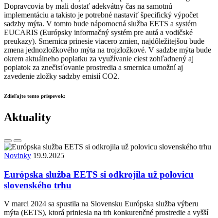
Dopravcovia by mali dostať adekvátny čas na samotnú
implementáciu a takisto je potrebné nastaviť špecifický výpočet
sadzby mýta. V tomto bude nápomocná služba EETS a systém
EUCARIS (Európsky informačný systém pre autá a vodičské
preukazy). Smernica prinesie viacero zmien, najdôležitejšou bude
zmena jednozložkového mýta na trojzložkové. V sadzbe mýta bude
okrem aktuálneho poplatku za využívanie ciest zohľadnený aj
poplatok za znečisťovanie prostredia a smernica umožní aj
zavedenie zložky sadzby emisií CO2.
Zdieľajte tento príspevok:
Aktuality
Novinky
19.9.2025
Európska služba EETS si odkrojila už polovicu
slovenského trhu
V marci 2024 sa spustila na Slovensku Európska služba výberu
mýta (EETS), ktorá priniesla na trh konkurenčné prostredie a vyšší