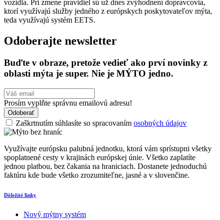
vozidla. Pri zmene pravidiel sú už dnes zvýhodnení dopravcovia,
ktorí využívajú služby jedného z európskych poskytovateľov mýta,
teda využívajú systém EETS.
Odoberajte newsletter
Buďte v obraze, pretože vedieť ako prví novinky z
oblasti mýta je super. Nie je MÝTO jedno.
Prosím vyplňte správnu emailovú adresu!
Odoberať
Zaškrtnutím súhlasíte so spracovaním
osobných údajov
Využívajte európsku palubná jednotku, ktorá vám sprístupni všetky
spoplatnené cesty v krajinách európskej únie. Všetko zaplatíte
jednou platbou, bez čakania na hraniciach. Dostanete jednoduchú
faktúru kde bude všetko zrozumiteľne, jasné a v slovenčine.
Dôležité linky
Nový mýtny systém